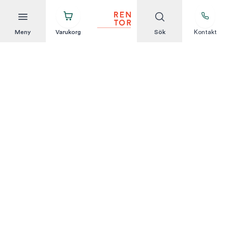
Meny
Varukorg
Sök
Kontakt
Att hyra är enkelt
KUNDSERVICE
Integritetspolicy
Hyresvillkor
Om oss