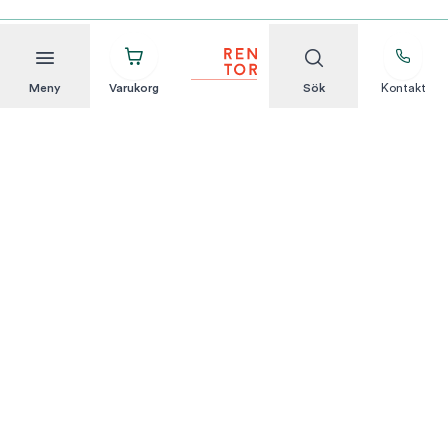
Meny
Varukorg
Sök
Kontakt
Att hyra är enkelt
KUNDSERVICE
Integritetspolicy
Hyresvillkor