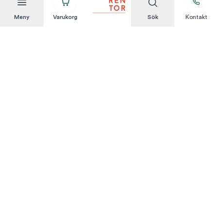
Meny
Varukorg
Sök
Kontakt
Att hyra är enkelt
KUNDSERVICE
Integritetspolicy
Hyresvillkor
Om oss
Kontakta oss