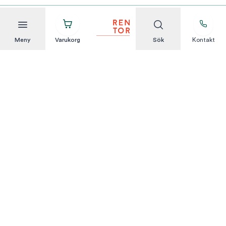
Meny
Varukorg
Sök
Kontakt
Att hyra är enkelt
KUNDSERVICE
Integritetspolicy
Hyresvillkor