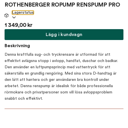
ROTHENBERGER ROPUMP RENSPUMP PRO
Lagerstatus
1 349,00 kr
Lägg i kundvagn
Beskrivning
Denna kraftfulla sug- och tryckrensare är utformad för att
effektivt avlägsna stopp i avlopp, handfat, duschar och badkar.
Den använder en luftpumpsprincip med vattentryck för att
säkerställa en grundlig rengöring. Med sina stora D-handtag är
den lätt att hantera och ger användaren bra kontroll under
arbetet. Denna renspump är idealisk för både professionella
rörmokare och privatpersoner som vill lösa avloppsproblem
snabbt och effektivt.