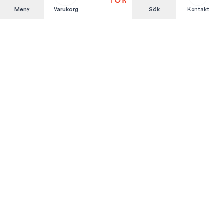
Meny
Varukorg
Sök
Kontakt
Att hyra är enkelt
KUNDSERVICE
Integritetspolicy
Hyresvillkor
Om oss
Kontakta oss
MITT KONTO