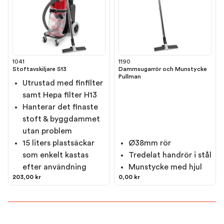
1041
1190
Stoftavskiljare S13
Dammsugarrör och Munstycke
Pullman
Utrustad med finfilter
samt Hepa filter H13
Hanterar det finaste
stoft & byggdammet
utan problem
15 liters plastsäckar
Ø38mm rör
som enkelt kastas
Tredelat handrör i stål
efter användning
Munstycke med hjul
203,00 kr
0,00 kr