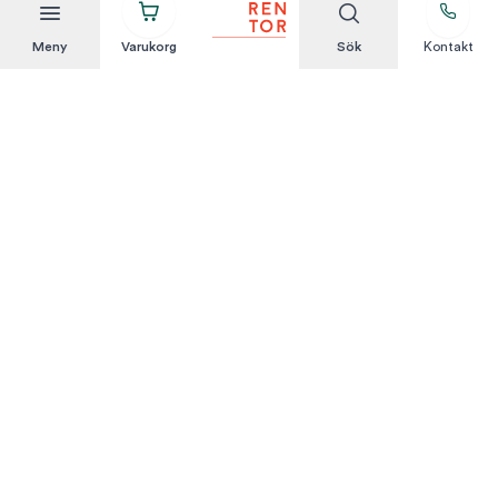
Meny
Varukorg
Sök
Kontakt
Att hyra är enkelt
KUNDSERVICE
Integritetspolicy
Hyresvillkor
Om oss
Kontakta oss