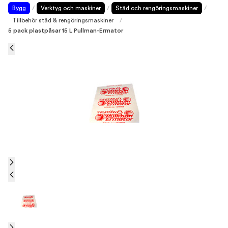
Bygg
/
Verktyg och maskiner
/
Städ och rengöringsmaskiner
/
Tillbehör städ & rengöringsmaskiner
/
5 pack plastpåsar 15 L Pullman-Ermator