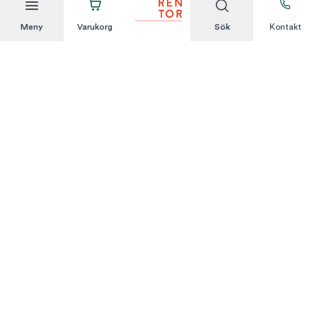
Meny
Varukorg
Sök
Kontakt
Att hyra är enkelt
KUNDSERVICE
Integritetspolicy
Hyresvillkor
Om oss
Kontakta oss