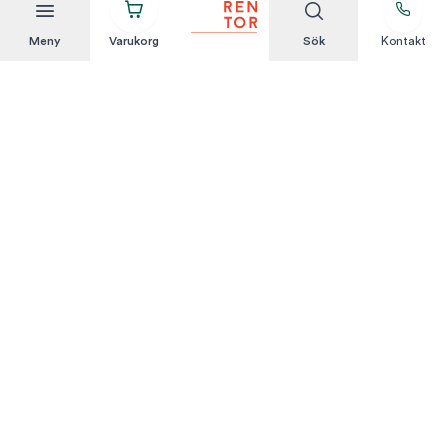
Meny
Varukorg
Sök
Kontakt
Att hyra är enkelt
KUNDSERVICE
Integritetspolicy
Hyresvillkor
Om oss
Kontakta oss