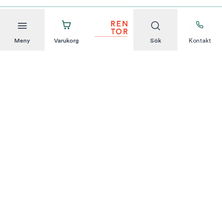
Meny
Varukorg
Sök
Kontakt
Att hyra är enkelt
KUNDSERVICE
Integritetspolicy
Hyresvillkor