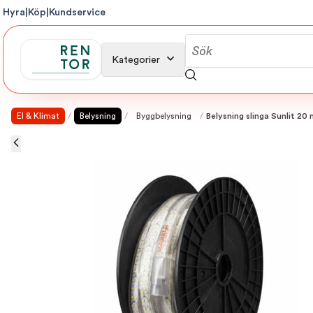
Hyra
|
Köp
|
Kundservice
Kategorier
El & Klimat
/
Belysning
/
Byggbelysning
/
Belysning slinga Sunlit 20