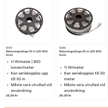
1247
1246
Belysningsslinga 10 m LED 800
Belysningsslinga 25 m LED 800
lm/m
lm/m
11 W/meter | 800
lumen/meter
11 W/meter
Kan seriekopplas upp
Kan seriekopplas till 50
till 50 m
meter
Måste vara utrullad vid
Måste vara utrullad vid
användning
användning
23,00 kr
29,00 kr