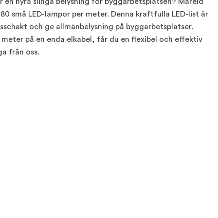
ler en hyra slinga belysning för byggarbetsplatsen? Mareld
 180 små LED-lampor per meter. Denna kraftfulla LED-list är
hisschakt och ge allmänbelysning på byggarbetsplatser.
 meter på en enda elkabel, får du en flexibel och effektiv
ga från oss.