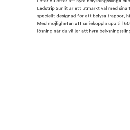
Letar du efter att hyra belysningsslinga el
Ledstrip Sunlit är ett utmärkt val med sina
speciellt designad för att belysa trappor, 
Med möjligheten att seriekoppla upp till 60
lösning när du väljer att hyra belysningsslin