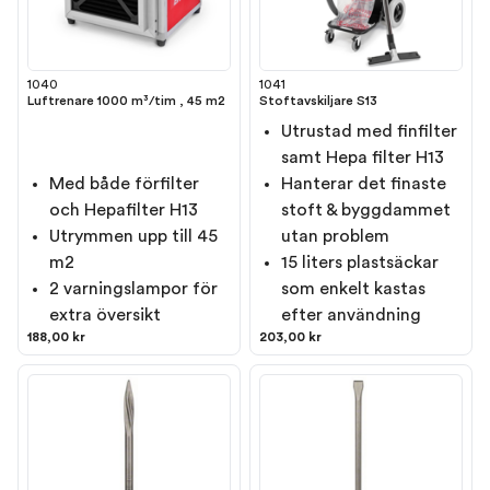
1040
1041
Luftrenare 1000 m³/tim , 45 m2
Stoftavskiljare S13
Utrustad med finfilter
samt Hepa filter H13
Med både förfilter
Hanterar det finaste
och Hepafilter H13
stoft & byggdammet
Utrymmen upp till 45
utan problem
m2
15 liters plastsäckar
2 varningslampor för
som enkelt kastas
extra översikt
efter användning
188,00 kr
203,00 kr