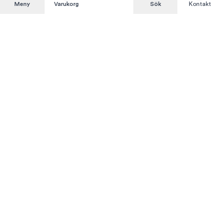
Meny
Varukorg
Sök
Kontakt
Att hyra är enkelt
KUNDSERVICE
Integritetspolicy
Hyresvillkor
Om oss
Kontakta oss
MITT KONTO