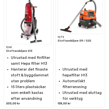
1273
Stoftavskiljare S11 / S25
1041
Stoftavskiljare S13
Utrustad med finfilter
samt Hepa filter H13
Hanterar det finaste
Utrustad med
stoft & byggdammet
hepafilter H13
utan problem
Automatiskt
15 liters plastsäckar
filterrensning
som enkelt kastas
Utrustad med eluttag
efter användning
för verktyg
203,00 kr
138,00 kr