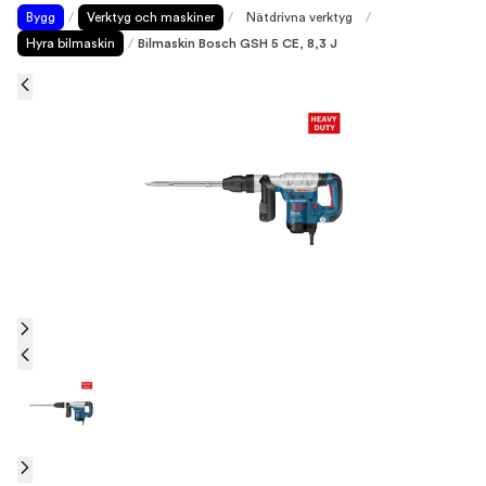
Bygg
/
Verktyg och maskiner
/
Nätdrivna verktyg
/
Hyra bilmaskin
/
Bilmaskin Bosch GSH 5 CE, 8,3 J