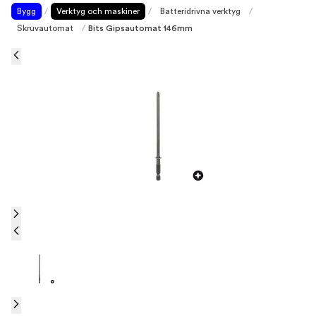
Bygg
/
Verktyg och maskiner
/
Batteridrivna verktyg
/
Skruvautomat
/
Bits Gipsautomat 146mm