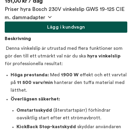
151,00 kr / dag
Priser hyra Bosch 230V vinkelslip GWS 19-125 CIE
m. dammadapter
Lägg i kundvagn
Beskrivning
Denna vinkelslip är utrustad med flera funktioner som
gör den till ett utmärkt val när du ska
hyra vinkelslip
för professionella resultat:
Höga prestanda:
Med
1900 W
effekt och ett varvtal
på
11 500 varv/min
hanterar den tuffa material med
lätthet.
Överlägsen säkerhet:
Omstartsskydd
(återstartspärr) förhindrar
oavsiktlig start efter ett strömavbrott.
KickBack Stop-kastskydd
skyddar användaren