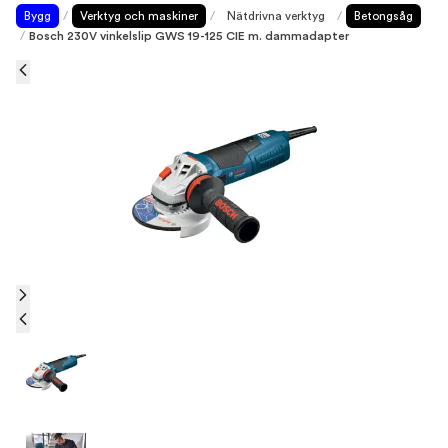
Bygg
/
Verktyg och maskiner
/
Nätdrivna verktyg
/
Betongsåg
/
Bosch 230V vinkelslip GWS 19-125 CIE m. dammadapter