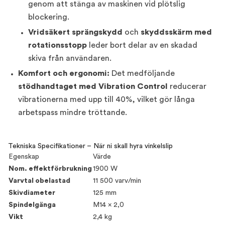
genom att stänga av maskinen vid plötslig
blockering.
Vridsäkert sprängskydd
och
skyddsskärm med
rotationsstopp
leder bort delar av en skadad
skiva från användaren.
Komfort och ergonomi:
Det medföljande
stödhandtaget med Vibration Control
reducerar
vibrationerna med upp till 40%, vilket gör långa
arbetspass mindre tröttande.
Tekniska Specifikationer – När ni skall hyra vinkelslip
Egenskap
Värde
Nom. effektförbrukning
1900 W
Varvtal obelastad
11 500 varv/min
Skivdiameter
125 mm
Spindelgänga
M14 x 2,0
Vikt
2,4 kg