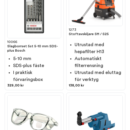
1273
Stoftavskiljare S11 / S25
10066
Utrustad med
Slagborrset 5st 5-10 mm SDS-
plus Bosch
hepafilter H13
5-10 mm
Automatiskt
SDS-plus fäste
filterrensning
I praktisk
Utrustad med eluttag
förvaringsbox
för verktyg
329,00 kr
138,00 kr