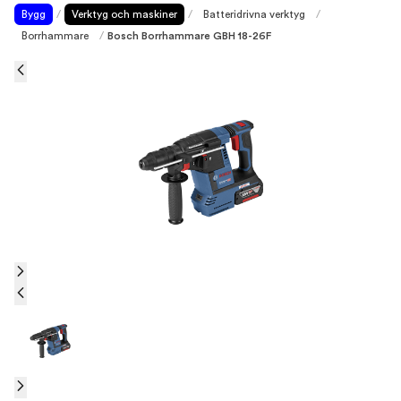
Bygg
/
Verktyg och maskiner
/
Batteridrivna verktyg
/
Borrhammare
/
Bosch Borrhammare GBH 18-26F