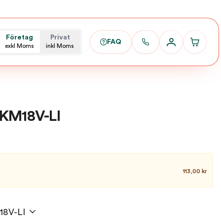
Företag
Privat
FAQ
exkl Moms
inkl Moms
GKM18V-LI
113,00 kr
18V-LI