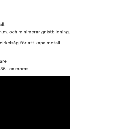
ll.
.m. och minimerar gnistbildning.
cirkelsåg för att kapa metall.
dare
 85:- ex moms