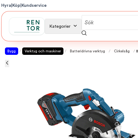
Hyra
|
Köp
|
Kundservice
Kategorier
Bygg
/
Verktyg och maskiner
/
Batteridrivna verktyg
/
Cirkelsåg
/