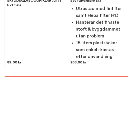
SKYDDSGLASÖGON KLAR ANTI
Stoftavskiljare S13
UV+FOG
Utrustad med finfilter
samt Hepa filter H13
Hanterar det finaste
stoft & byggdammet
utan problem
15 liters plastsäckar
som enkelt kastas
efter användning
89,00 kr
203,00 kr