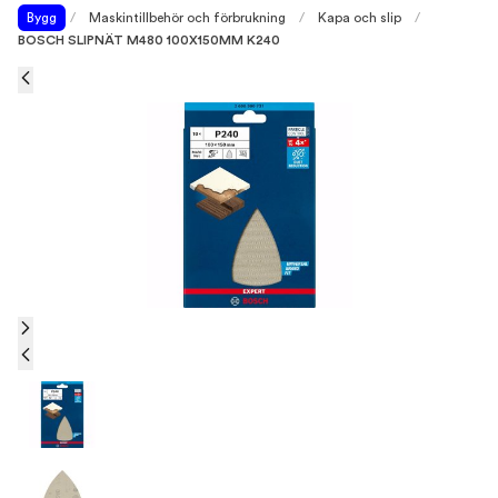
Bygg
/
Maskintillbehör och förbrukning
/
Kapa och slip
/
BOSCH SLIPNÄT M480 100X150MM K240