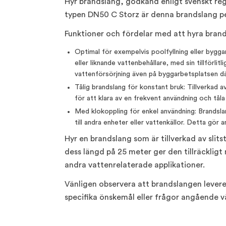
Hyr brandslang, godkänd enligt svenskt re
typen DN50 C Storz är denna brandslang pe
Funktioner och fördelar med att hyra brand
Optimal för exempelvis poolfyllning eller bygga
eller liknande vattenbehållare, med sin tillförlitl
vattenförsörjning även på byggarbetsplatsen dä
Tålig brandslang för konstant bruk: Tillverkad a
för att klara av en frekvent användning och tåla
Med klokoppling för enkel användning: Brandsla
till andra enheter eller vattenkällor. Detta gör
Hyr en brandslang som är tillverkad av slit
dess längd på 25 meter ger den tillräckligt
andra vattenrelaterade applikationer.
Vänligen observera att brandslangen levere
specifika önskemål eller frågor angående v