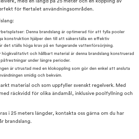
gelverk, med en längd på 25 meter och en koppling av
rfekt för flertalet användningsområden.
slang:
rbetsplatser: Denna brandslang är optimerad för att fylla pooler
iga konstruktion hjälper den till att säkerställa en effektiv
r det ställs höga krav på en fungerande vattenförsörjning.
v högkvalitativt och hållbart material är denna brandslang konstruerad
 påfrestningar under längre perioder.
ngen är utrustad med en klokoppling som gör den enkel att ansluta
 användningen smidig och bekväm.
starkt material och som uppfyller svenskt regelverk. Med
 med räckvidd för olika ändamål, inklusive poolfyllning och
ras i 25 meters längder, kontakta oss gärna om du har
år brandslang.