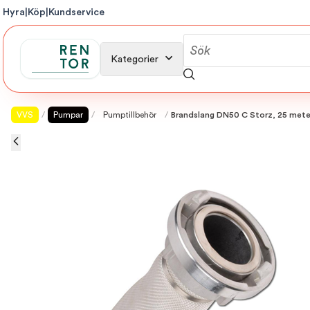
Hyra
|
Köp
|
Kundservice
Kategorier
VVS
/
Pumpar
/
Pumptillbehör
/
Brandslang DN50 C Storz, 25 mete