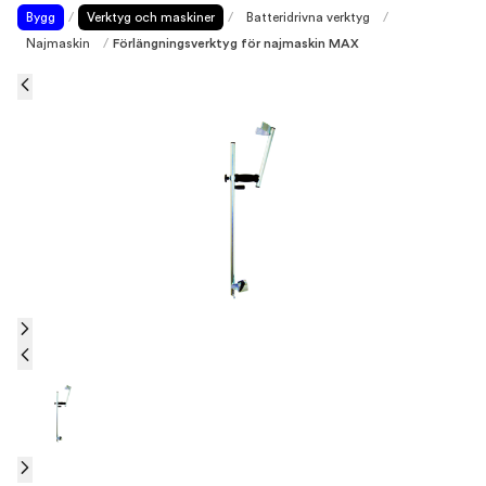
Bygg
/
Verktyg och maskiner
/
Batteridrivna verktyg
/
Najmaskin
/
Förlängningsverktyg för najmaskin MAX