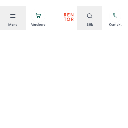
Meny
Varukorg
Sök
Kontakt
Att hyra är enkelt
KUNDSERVICE
Integritetspolicy
Hyresvillkor