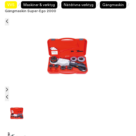
VVS
/
Maskiner & verktyg
/
Nätdrivna verktyg
/
Gängmaskin
/
Gängmaskin Super-Ego 2000