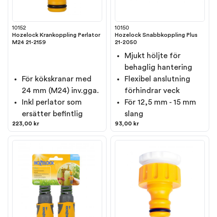
10152
10150
Hozelock Krankoppling Perlator
Hozelock Snabbkoppling Plus
M24 21-2159
21-2050
Mjukt höljte för
behaglig hantering
För kökskranar med
Flexibel anslutning
24 mm (M24) inv.gga.
förhindrar veck
Inkl perlator som
För 12,5 mm - 15 mm
ersätter befintlig
slang
223,00 kr
93,00 kr