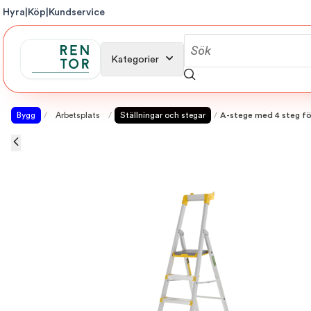
Hyra
|
Köp
|
Kundservice
Kategorier
Bygg
/
Arbetsplats
/
Ställningar och stegar
/
A-stege med 4 steg fö