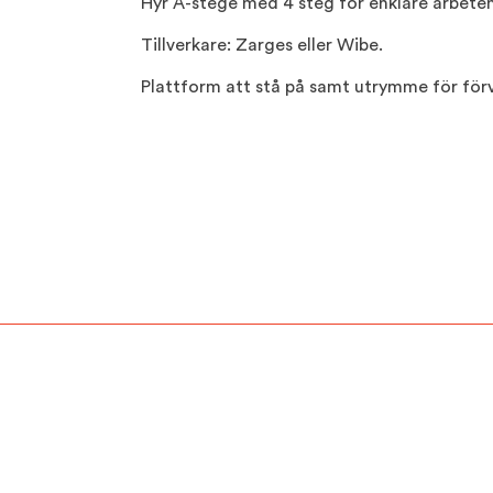
Hyr A-stege med 4 steg för enklare arbeten
Tillverkare: Zarges eller Wibe.
Plattform att stå på samt utrymme för förv