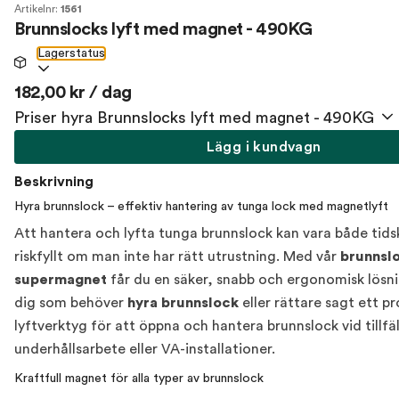
Artikelnr:
1561
Brunnslocks lyft med magnet - 490KG
Lagerstatus
182,00 kr / dag
Priser hyra Brunnslocks lyft med magnet - 490KG
Lägg i kundvagn
Beskrivning
Hyra brunnslock – effektiv hantering av tunga lock med magnetlyft
Att hantera och lyfta tunga brunnslock kan vara både tid
riskfyllt om man inte har rätt utrustning. Med vår
brunnsl
supermagnet
får du en säker, snabb och ergonomisk lösni
dig som behöver
hyra brunnslock
eller rättare sagt ett pr
lyftverktyg för att öppna och hantera brunnslock vid tillfäl
underhållsarbete eller VA-installationer.
Kraftfull magnet för alla typer av brunnslock