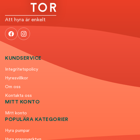
Att hyra är enkelt
KUNDSERVICE
Integritetspolicy
Hyresvillkor
Om oss
Kontakta oss
MITT KONTO
Mitt konto
POPULÄRA KATEGORIER
Hyra pumpar
Hyra pressverktyg