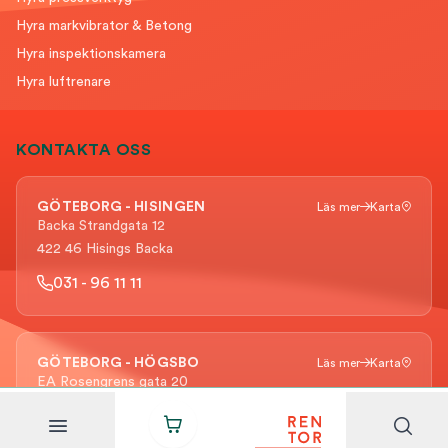
Hyra markvibrator & Betong
Hyra inspektionskamera
Hyra luftrenare
KONTAKTA OSS
GÖTEBORG - HISINGEN
Läs mer
Karta
Backa Strandgata 12
422 46 Hisings Backa
031 - 96 11 11
GÖTEBORG - HÖGSBO
Läs mer
Karta
EA Rosengrens gata 20
421 31 Västra Frölunda
031 - 96 11 91