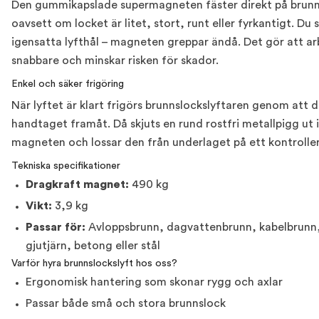
Den gummikapslade supermagneten fäster direkt på brunn
oavsett om locket är litet, stort, runt eller fyrkantigt. Du 
igensatta lyfthål – magneten greppar ändå. Det gör att ar
snabbare och minskar risken för skador.
Enkel och säker frigöring
När lyftet är klart frigörs brunnslockslyftaren genom att d
handtaget framåt. Då skjuts en rund rostfri metallpigg ut 
magneten och lossar den från underlaget på ett kontroller
Tekniska specifikationer
Dragkraft magnet:
490 kg
Vikt:
3,9 kg
Passar för:
Avloppsbrunn, dagvattenbrunn, kabelbrunn,
gjutjärn, betong eller stål
Varför hyra brunnslockslyft hos oss?
Ergonomisk hantering som skonar rygg och axlar
Passar både små och stora brunnslock