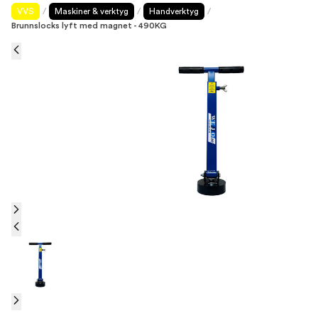
VVS
/
Maskiner & verktyg
/
Handverktyg
/
Brunnslocks lyft med magnet - 490KG