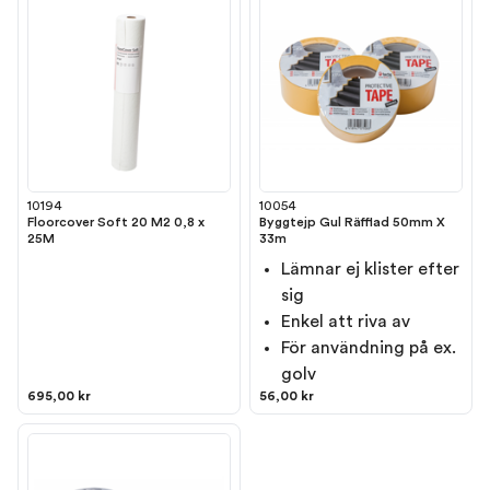
10194
10054
Floorcover Soft 20 M2 0,8 x
Byggtejp Gul Räfflad 50mm X
25M
33m
Lämnar ej klister efter
sig
Enkel att riva av
För användning på ex.
golv
695,00 kr
56,00 kr