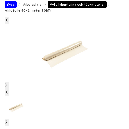
Bygg
/
Arbetsplats
/
Avfallshantering och täckmaterial
/
Miljöfolie 50x2 meter 70MY