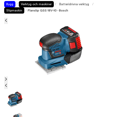
Bygg
/
Verktyg och maskiner
/
Batteridrivna verktyg
/
Slipmaskin
/
Planslip GSS 18V-10 - Bosch