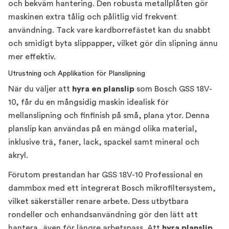
och bekväm hantering. Den robusta metallplåten gör
maskinen extra tålig och pålitlig vid frekvent
användning. Tack vare kardborrefästet kan du snabbt
och smidigt byta slippapper, vilket gör din slipning ännu
mer effektiv.
Utrustning och Applikation för Planslipning
När du väljer att
hyra en planslip
som Bosch GSS 18V-
10, får du en mångsidig maskin idealisk för
mellanslipning och finfinish på små, plana ytor. Denna
planslip kan användas på en mängd olika material,
inklusive trä, faner, lack, spackel samt mineral och
akryl.
Förutom prestandan har GSS 18V-10 Professional en
dammbox med ett integrerat Bosch mikrofiltersystem,
vilket säkerställer renare arbete. Dess utbytbara
rondeller och enhandsanvändning gör den lätt att
hantera, även för längre arbetspass. Att
hyra planslip