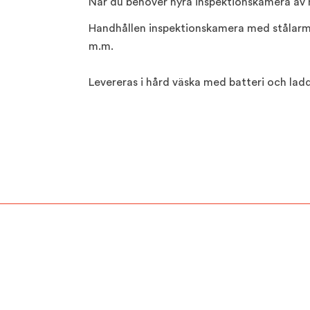
När du behöver hyra inspektionskamera av 
Handhållen inspektionskamera med stålarme
m.m.
Levereras i hård väska med batteri och ladd