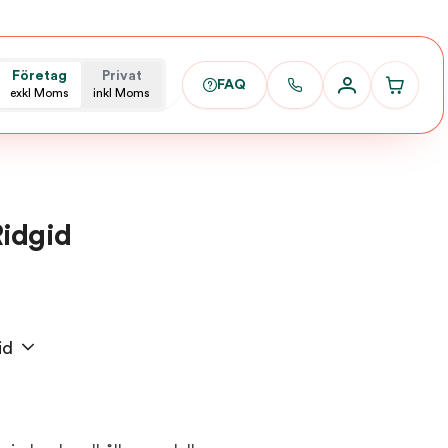
Företag
Privat
FAQ
exkl Moms
inkl Moms
Ridgid
id