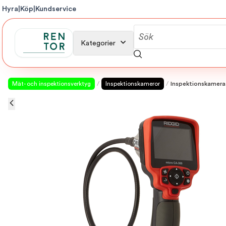
Hyra
|
Köp
|
Kundservice
Kategorier
Mät- och inspektionsverktyg
/
Inspektionskameror
/
Inspektionskamera 