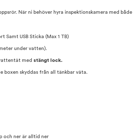
vloppsrör. När ni behöver hyra inspektionskamera med både
rt Samt USB Sticka (Max 1 TB)
 meter under vatten).
 vattentät med
stängt lock.
 boxen skyddas från all tänkbar väta.
 och ner är alltid ner