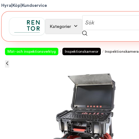
Hyra
|
Köp
|
Kundservice
Kategorier
Mät- och inspektionsverktyg
/
Inspektionskameror
/
Inspektionskamera 