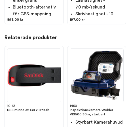
enkel grafik
Läshastighet -
Bluetooth-alternativ
70 mb/sekund
för GPS-mappning
Skrivhastighet - 10
893,00 kr
197,00 kr
Relaterade produkter
10168
1450
USB minne 32 GB 2.0 flash
Inspektionskamera Wöhler
VIS500 30m, styrbart
kamerahuvud och inbyggd
Styrbart Kamerahuvud
sändare för lokalisering