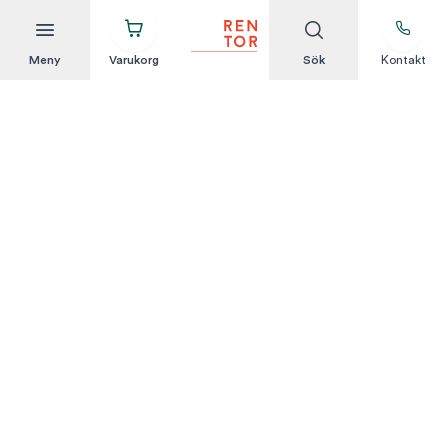
Meny
Varukorg
Sök
Kontakt
Att hyra är enkelt
KUNDSERVICE
Integritetspolicy
Hyresvillkor
Om oss