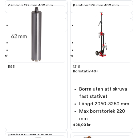
Kärnborr 122 mm 400 mm
Kärnborr 176 mm 400 mm
För
För
Bosch GDB 180 WE
Bosch GDB 180 WE
Längd 400 mm
Längd 400 mm
1 1/4"-gänga
1 1/4"-gänga
104,00 kr
116,00 kr
1195
1216
Borrstativ 40+
Borra utan att skruva
fast stativet
Längd 2050-3250 mm
Max borrstorlek 220
mm
428,00 kr
Kärnborr 62 mm 400 mm