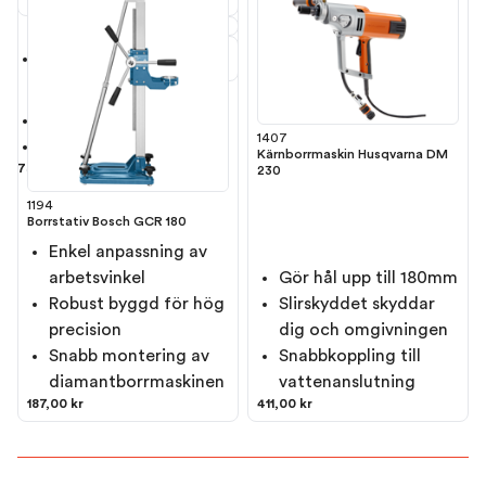
För
Bosch GDB 180 WE
Längd 400 mm
1407
1 1/4"-gänga
Kärnborrmaskin Husqvarna DM
75,00 kr
230
1194
Borrstativ Bosch GCR 180
Enkel anpassning av
arbetsvinkel
Gör hål upp till 180mm
Robust byggd för hög
Slirskyddet skyddar
precision
dig och omgivningen
Snabb montering av
Snabbkoppling till
diamantborrmaskinen
vattenanslutning
187,00 kr
411,00 kr