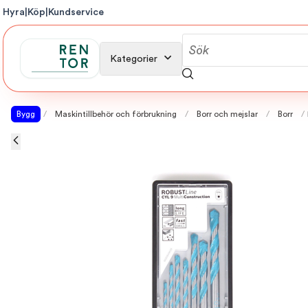
Hyra
|
Köp
|
Kundservice
Kategorier
Bygg
/
Maskintillbehör och förbrukning
/
Borr och mejslar
/
Borr
/