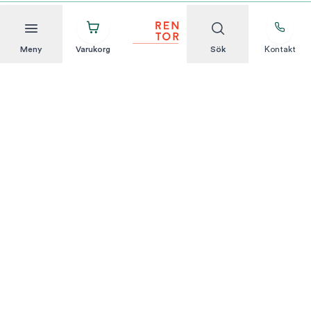
Meny
Varukorg
Sök
Kontakt
Att hyra är enkelt
KUNDSERVICE
Integritetspolicy
Hyresvillkor
Om oss