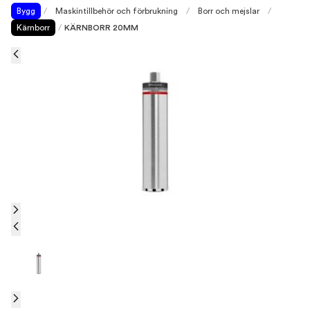
Bygg
/
Maskintillbehör och förbrukning
/
Borr och mejslar
/
Kärnborr
/
KÄRNBORR 20MM