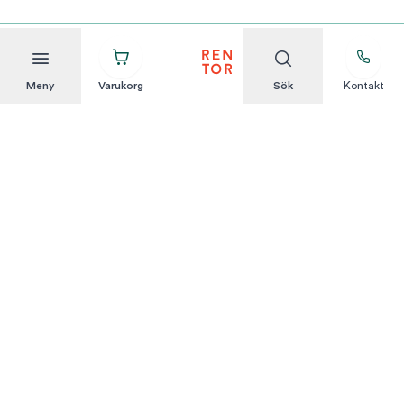
Meny
Varukorg
Sök
Kontakt
Att hyra är enkelt
KUNDSERVICE
Integritetspolicy
Hyresvillkor