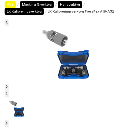
VVS
/
Maskiner & verktyg
/
Handverktyg
/
LK Kalibreringsverktyg
/
LK Kalibreringsverktyg PressPex A16-A32