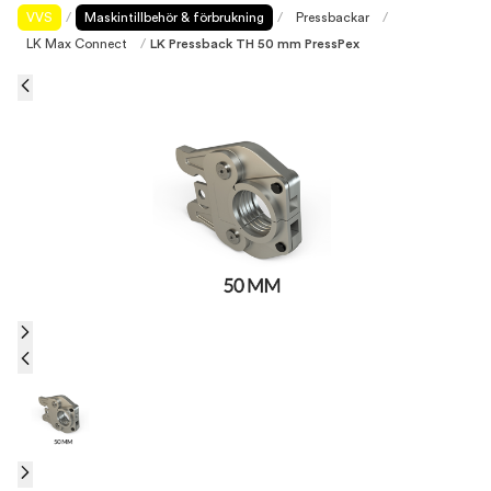
VVS
/
Maskintillbehör & förbrukning
/
Pressbackar
/
LK Max Connect
/
LK Pressback TH 50 mm PressPex