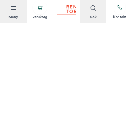
Meny
Varukorg
Sök
Kontakt
Att hyra är enkelt
KUNDSERVICE
Integritetspolicy
Hyresvillkor
Om oss