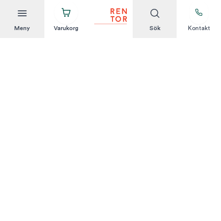
Meny
Varukorg
Sök
Kontakt
Att hyra är enkelt
KUNDSERVICE
Integritetspolicy
Hyresvillkor
Om oss