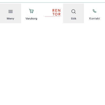
Meny
Varukorg
Sök
Kontakt
Att hyra är enkelt
KUNDSERVICE
Integritetspolicy
Hyresvillkor