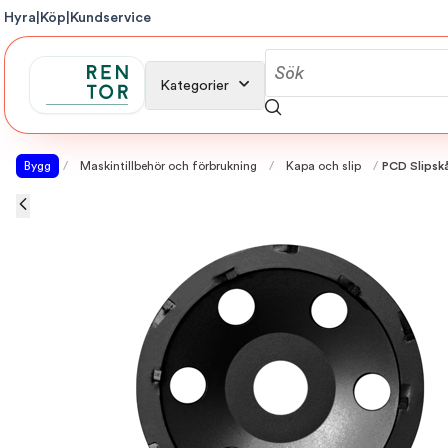
Hyra
|
Köp
|
Kundservice
Kategorier
Bygg
/
Maskintillbehör och förbrukning
/
Kapa och slip
/
PCD Slipsk