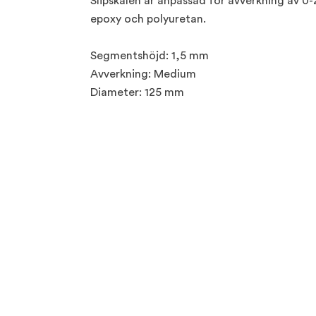
Slipskålen är anpassad för avverkning av 0
epoxy och polyuretan.
Segmentshöjd: 1,5 mm
Avverkning: Medium
Diameter: 125 mm