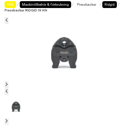
VVS
/
Maskintillbehör & förbrukning
/
Pressbackar
/
Ridgid
/
Pressbackar RIDGID 19 KN