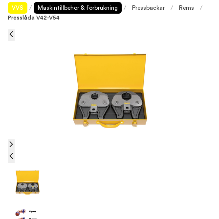
VVS
/
Maskintillbehör & förbrukning
/
Pressbackar
/
Rems
/
Presslåda V42-V54