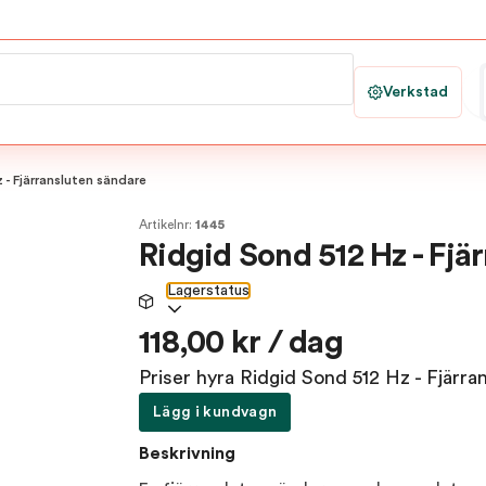
Verkstad
 - Fjärransluten sändare
Artikelnr:
1445
Ridgid Sond 512 Hz - Fjä
Lagerstatus
118,00 kr / dag
Priser hyra Ridgid Sond 512 Hz - Fjärra
Lägg i kundvagn
Beskrivning