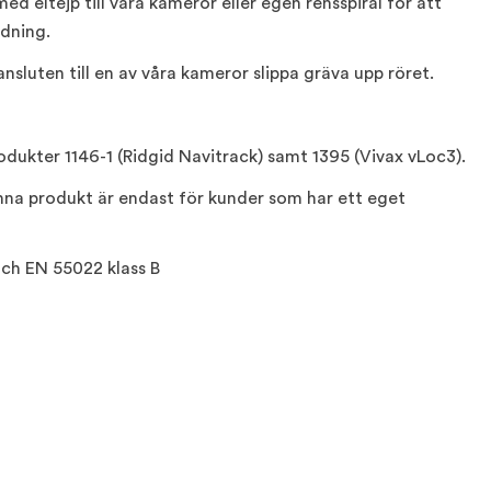
d eltejp till våra kameror eller egen rensspiral för att
edning.
nsluten till en av våra kameror slippa gräva upp röret.
produkter 1146-1 (Ridgid Navitrack) samt 1395 (Vivax vLoc3).
na produkt är endast för kunder som har ett eget
och EN 55022 klass B