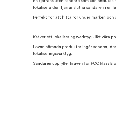
En fjärransluten sändare som kan anslutas me
lokalisera den fjärranslutna sändaren i en l
Perfekt för att hitta rör under marken och a
Kräver ett lokaliseringsverktyg - likt våra 
I ovan nämnda produkter ingår sonden, den
lokaliseringsverktyg.
Sändaren uppfyller kraven för FCC klass B 