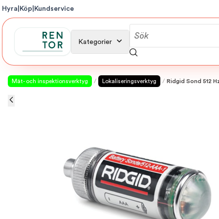
Hyra
|
Köp
|
Kundservice
Kategorier
Mät- och inspektionsverktyg
/
Lokaliseringsverktyg
/
Ridgid Sond 512 Hz