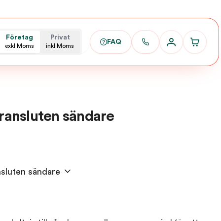
Företag
Privat
FAQ
exkl Moms
inkl Moms
rransluten sändare
nsluten sändare