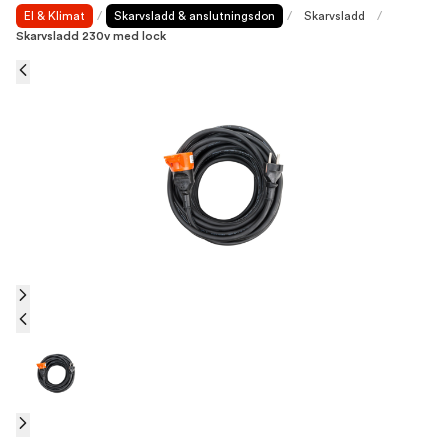
El & Klimat
/
Skarvsladd & anslutningsdon
/
Skarvsladd
/
Skarvsladd 230v med lock