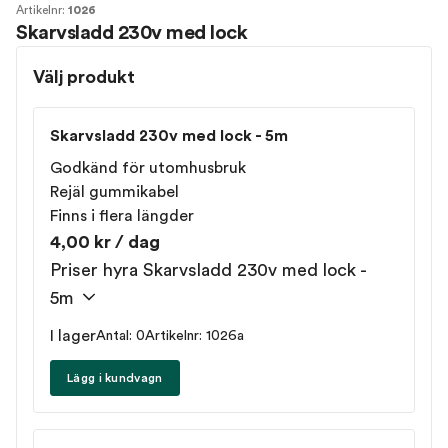
Artikelnr:
1026
Skarvsladd 230v med lock
Välj produkt
Skarvsladd 230v med lock - 5m
Godkänd för utomhusbruk
Rejäl gummikabel
Finns i flera längder
4,00 kr / dag
Priser hyra Skarvsladd 230v med lock -
5m
I lager
Antal: 0
Artikelnr: 1026a
Lägg i kundvagn