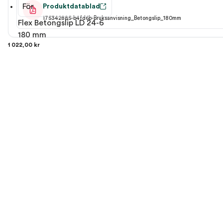
För
Produktdatablad
175342885-b4fd6b-Bruksanvisning_Betongslip_180mm
Flex Betongslip LD 24-6
180 mm
1 022,00 kr