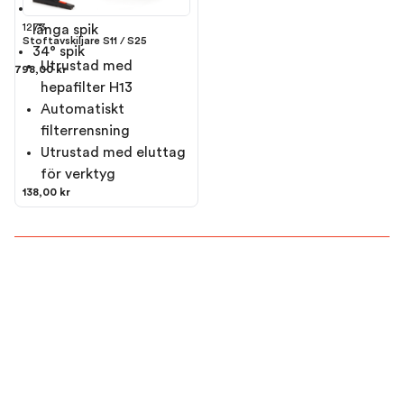
Från 50mm - 90mm
1273
långa spik
Stoftavskiljare S11 / S25
34° spik
Utrustad med
798,00 kr
hepafilter H13
Automatiskt
filterrensning
Utrustad med eluttag
för verktyg
138,00 kr