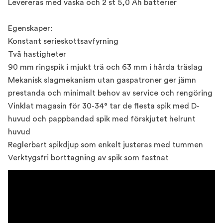
Levereras med väska och 2 st 5,0 Ah batterier
Egenskaper:
Konstant serieskottsavfyrning
Två hastigheter
90 mm ringspik i mjukt trä och 63 mm i hårda träslag
Mekanisk slagmekanism utan gaspatroner ger jämn
prestanda och minimalt behov av service och rengöring
Vinklat magasin för 30-34° tar de flesta spik med D-
huvud och pappbandad spik med förskjutet helrunt
huvud
Reglerbart spikdjup som enkelt justeras med tummen
Verktygsfri borttagning av spik som fastnat