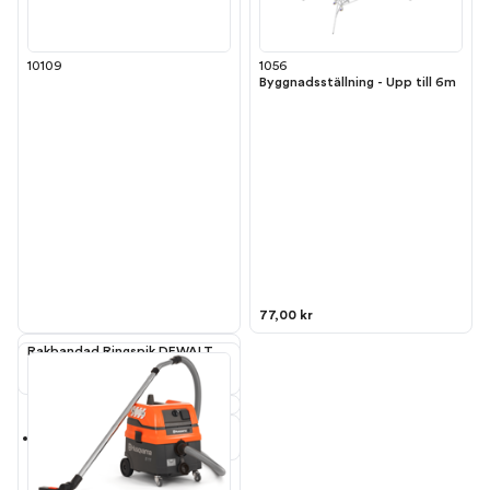
10109
1056
Byggnadsställning - Upp till 6m
77,00 kr
Rakbandad Ringspik DEWALT
1200st/förp
Till
spikpistol DCN692P2