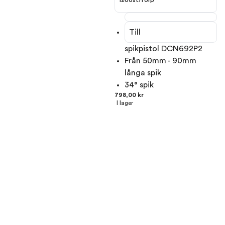
Till
spikpistol DCN692P2
Från 50mm - 90mm
långa spik
34° spik
798,00 kr
I lager