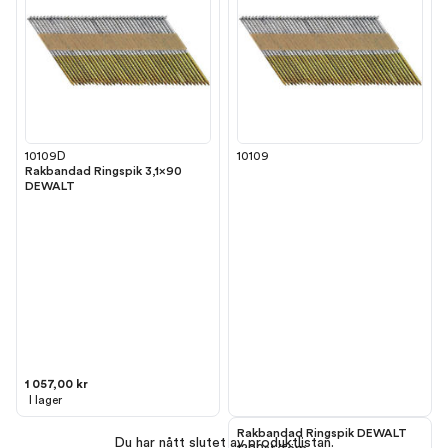
10109D
10109
Rakbandad Ringspik 3,1x90
DEWALT
1 057,00 kr
I lager
Rakbandad Ringspik DEWALT
Du har nått slutet av produktlistan.
1200st/förp