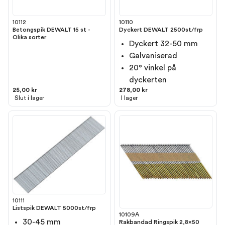
10112
10110
Betongspik DEWALT 15 st -
Dyckert DEWALT 2500st/frp
Olika sorter
Dyckert 32-50 mm
Galvaniserad
20° vinkel på
dyckerten
25,00 kr
278,00 kr
Slut i lager
I lager
10111
Listspik DEWALT 5000st/frp
10109A
30-45 mm
Rakbandad Ringspik 2,8x50