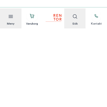
Meny
Varukorg
Sök
Kontakt
Att hyra är enkelt
KUNDSERVICE
Integritetspolicy
Hyresvillkor