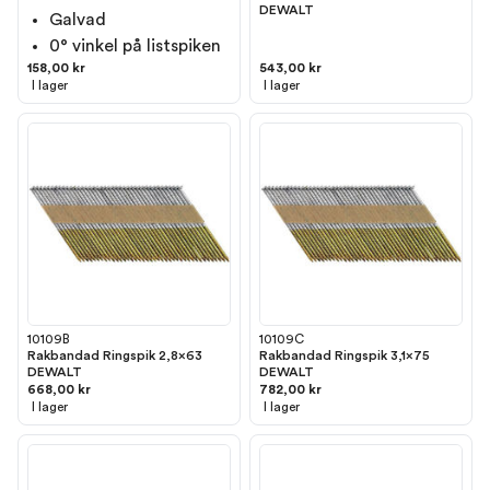
DEWALT
Galvad
0° vinkel på listspiken
158,00 kr
543,00 kr
I lager
I lager
10109B
10109C
Rakbandad Ringspik 2,8x63
Rakbandad Ringspik 3,1x75
DEWALT
DEWALT
668,00 kr
782,00 kr
I lager
I lager